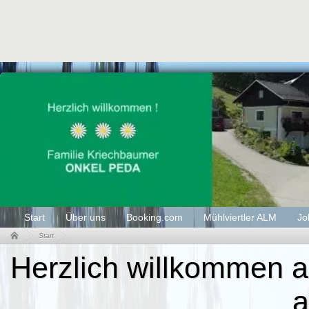
Start
Über uns
Booking.com
Mühlviertler ALM
Jo
Start
Herzlich willkommen
a